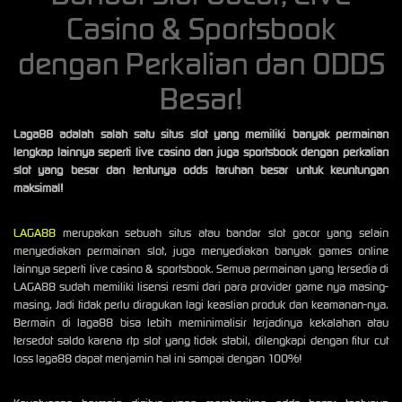
Casino & Sportsbook
dengan Perkalian dan ODDS
Besar!
Laga88 adalah salah satu situs slot yang memiliki banyak permainan
lengkap lainnya seperti live casino dan juga sportsbook dengan perkalian
slot yang besar dan tentunya odds taruhan besar untuk keuntungan
maksimal!
LAGA88
merupakan sebuah situs atau bandar slot gacor yang selain
menyediakan permainan slot, juga menyediakan banyak games online
lainnya seperti live casino & sportsbook. Semua permainan yang tersedia di
LAGA88 sudah memiliki lisensi resmi dari para provider game nya masing-
masing, Jadi tidak perlu diragukan lagi keaslian produk dan keamanan-nya.
Bermain di laga88 bisa lebih meminimalisir terjadinya kekalahan atau
tersedot saldo karena rtp slot yang tidak stabil, dilengkapi dengan fitur cut
loss laga88 dapat menjamin hal ini sampai dengan 100%!