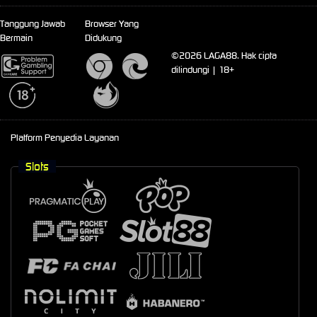
Tanggung Jawab
Browser Yang
Bermain
Didukung
©2026 LAGA88. Hak cipta
dilindungi | 18+
Platform Penyedia Layanan
Slots