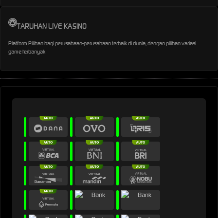
TARUHAN LIVE KASINO
Platform Pilihan bagi perusahaan-perusahaan terbaik di dunia, dengan pilihan variasi
game terbanyak