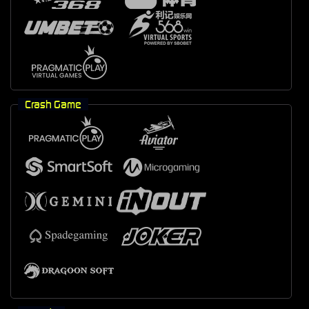
Crash Game