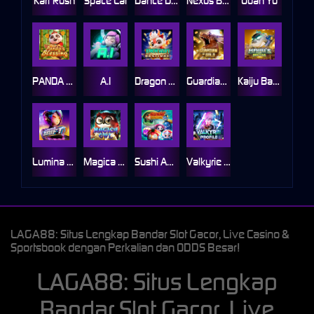
Kart Rush
Space Cat
Dance Dance Dance
Nexus Blade
Guan Yu
PANDA BLESSING
A.I
Dragon Festive
Guardian of Gold
Kaiju Battle
Lumina Drift
Magica Owl
Sushi Avenger
Valkyrie Profile
LAGA88: Situs Lengkap Bandar Slot Gacor, Live Casino &
Sportsbook dengan Perkalian dan ODDS Besar!
LAGA88: Situs Lengkap
Bandar Slot Gacor, Live