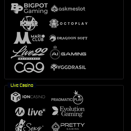
Live Casino