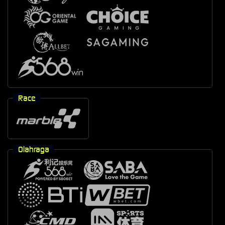
Race
Olahraga