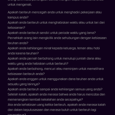
untuk mengenali.
Apakah bertaruh mencegah anda untuk menghadiri pekerjaan atau
kampus anda?
Apakah anda bertaruh untuk menghabiskan waktu atau untuk lari dari
kebosanan?
Apakah anda bertaruh sendiri untuk periode waktu yang lama?
Pernahkah orang lain mengkritik anda sehubungan dengan kebiasaan
taruhan anda?
Apakah anda kehilangan minat kepada keluarga, teman atau hobi
anda karena taruhan?
Apakah anda pernah berbohong untuk menutupi jumlah dana atau
waktu yang anda habiskan untuk bertaruh?
Apakah anda berbohong, mencuri atau meminjam untuk memelihara
kebiasaan bertaruh anda?
Apakah anda enggan untuk menggunakan dana taruhan anda untuk
sesuatu yang lainnya?
Apakah anda bertaruh sampai anda kehilangan semua uang anda?
Setelah kalah, apakah anda merasa bahwa anda harus mencoba dan
memenangkan kembali kekalahan anda secepatnya?
Jika anda kehabisan uang ketika bertaruh, apakah anda merasa kalah
dan dalam keputusasaan dan merasa butuh untuk bertaruh lagi
secepatnya?