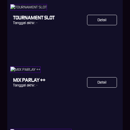
TOURNAMENT SLOT
Detail
Tanggal akhir:
-
MIX PARLAY ++
Detail
Tanggal akhir:
-