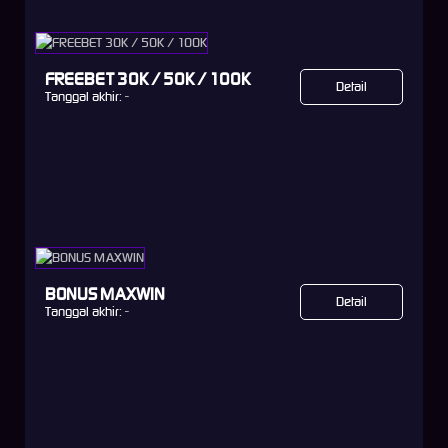
FREEBET 30K / 50K / 100K
Detail
Tanggal akhir:
-
BONUS MAXWIN
Detail
Tanggal akhir:
-