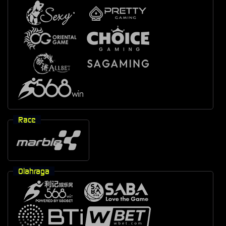
Race
Olahraga