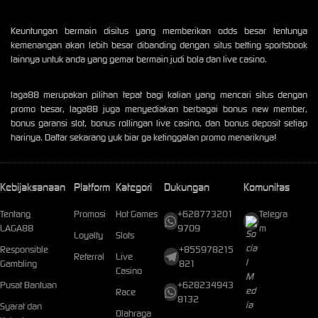
Keuntungan bermain disitus yang memberikan odds besar tentunya
kemenangan akan lebih besar dibanding dengan situs betting sportsbook
lainnya untuk anda yang gemar bermain judi bola dan live casino.
laga88 merupakan pilihan tepat bagi kalian yang mencari situs dengan
promo besar, laga88 juga menyediakan berbagai bonus new member,
bonus garansi slot, bonus rollingan live casino, dan bonus deposit setiap
harinya. Daftar sekarang yuk biar ga ketinggalan promo menariknya!
Kebijaksanaan
Platform
Kategori
Dukungan
Komunitas
Tentang
Promosi
Hot Games
+628773201
Telegra
LAGA88
9709
m
Loyalty
Slots
Responsible
+855978215
Referral
Live
Gambling
821
Casino
Pusat Bantuan
+628234943
Race
8132
Syarat dan
Olahraga