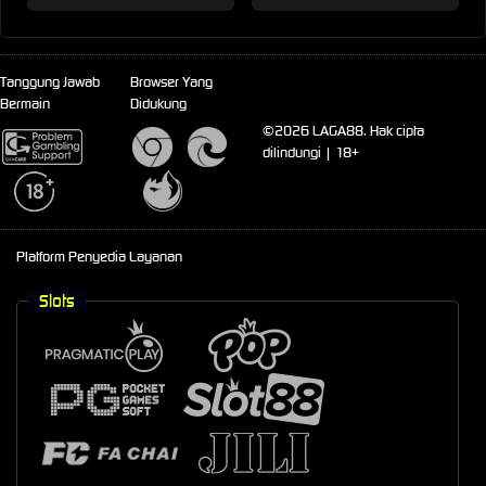
Tanggung Jawab
Browser Yang
Bermain
Didukung
©2026 LAGA88. Hak cipta
dilindungi | 18+
Platform Penyedia Layanan
Slots