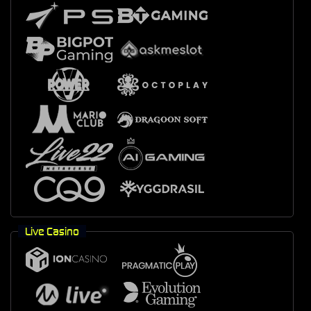
Live Casino