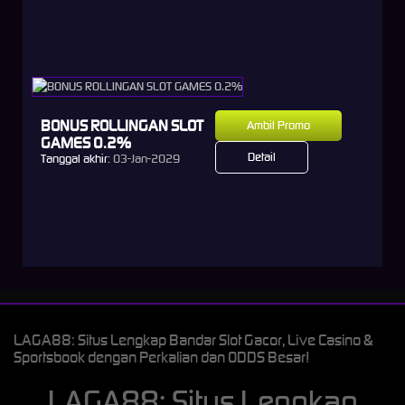
BONUS ROLLINGAN SLOT
Ambil Promo
GAMES 0.2%
Detail
Tanggal akhir:
03-Jan-2029
LAGA88: Situs Lengkap Bandar Slot Gacor, Live Casino &
Sportsbook dengan Perkalian dan ODDS Besar!
LAGA88: Situs Lengkap