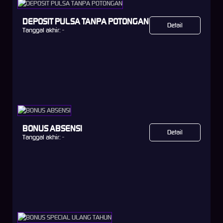
DEPOSIT PULSA TANPA POTONGAN
Detail
Tanggal akhir:
-
BONUS ABSENSI
Detail
Tanggal akhir:
-