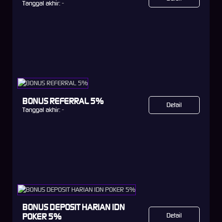
Tanggal akhir:
-
BONUS REFERRAL 5%
Detail
Tanggal akhir:
-
BONUS DEPOSIT HARIAN IDN
POKER 5%
Detail