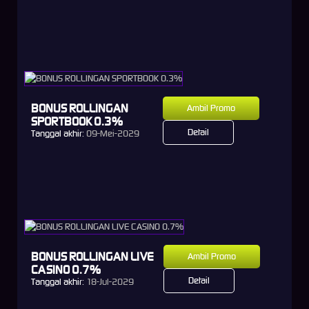
BONUS ROLLINGAN
Ambil Promo
SPORTBOOK 0.3%
Detail
Tanggal akhir:
09-Mei-2029
BONUS ROLLINGAN LIVE
Ambil Promo
CASINO 0.7%
Detail
Tanggal akhir:
18-Jul-2029