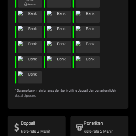
* Selama bank maintenance dan bank offline deposit dan penarikan tidak
dapat diproses
Deposit
Penarikan
Rata-rata 3 Menit
Rata-rata 5 Menit