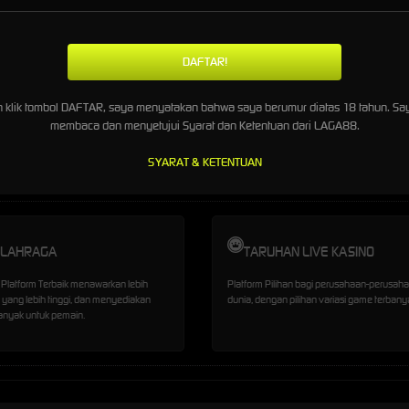
Olahraga
Crash Game
Arcade
 klik tombol DAFTAR, saya menyatakan bahwa saya berumur diatas 18 tahun. Say
Poker
membaca dan menyetujui Syarat dan Ketentuan dari LAGA88.
E-Sports
SYARAT & KETENTUAN
Sabung Ayam
OLAHRAGA
TARUHAN LIVE KASINO
Platform Terbaik menawarkan lebih
Platform Pilihan bagi perusahaan-perusahaa
yang lebih tinggi, dan menyediakan
dunia, dengan pilihan variasi game terbany
banyak untuk pemain.