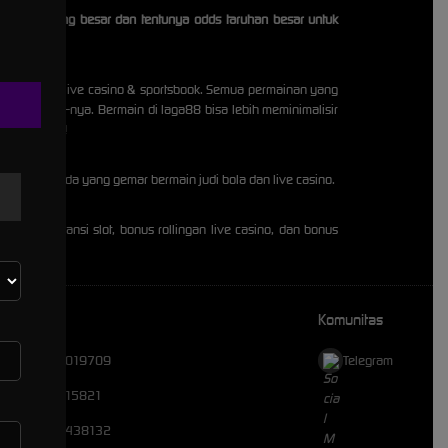
lian slot yang besar dan tentunya odds taruhan besar untuk
nya seperti live casino & sportsbook. Semua permainan yang
dan keamanan-nya. Bermain di laga88 bisa lebih meminimalisir
 dengan 100%!
ya untuk anda yang gemar bermain judi bola dan live casino.
onus garansi slot, bonus rollingan live casino, dan bonus
kungan
Komunitas
+6287732019709
Telegram
+855978215821
+6282349438132