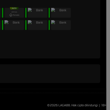
©2026 LAGA88. Hak cipta dilindungi | 18+