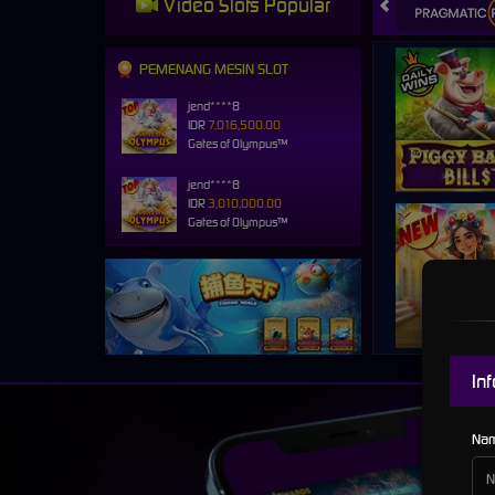
Video Slots Popular
PEMENANG MESIN SLOT
jend****8
IDR
7,016,500.00
Gates of Olympus™
jend****8
IDR
3,010,000.00
Gates of Olympus™
vi****7
IDR
2,567,380.00
Sweet Bonanza 1000
kintam****0
IDR
2,069,000.00
Inf
Sugar Rush Super Scatter
vi****7
Na
IDR
1,986,000.00
Sweet Bonanza 1000