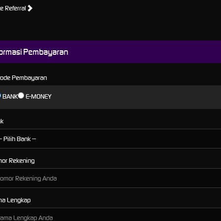
e Referral
rmainan lengkap lainnya seperti live casino dan juga sportsbook dengan perka
selain menyediakan permainan slot, juga menyediakan banyak games online lain
formasi Pembayaran
vider game nya masing-masing, Jadi tidak perlu diragukan lagi keaslian produk 
dak stabil, dilengkapi dengan fitur cut loss laga88 dapat menjamin hal ini sampai
ode Pembayaran
a kemenangan akan lebih besar dibanding dengan situs betting sportsbook lainn
BANK
E-MONEY
us dengan promo besar, laga88 juga menyediakan berbagai bonus new member, b
k
 promo menariknya!
Kategori
Du
or Rekening
Hot Games
Slots
a Lengkap
Live Casino
Race