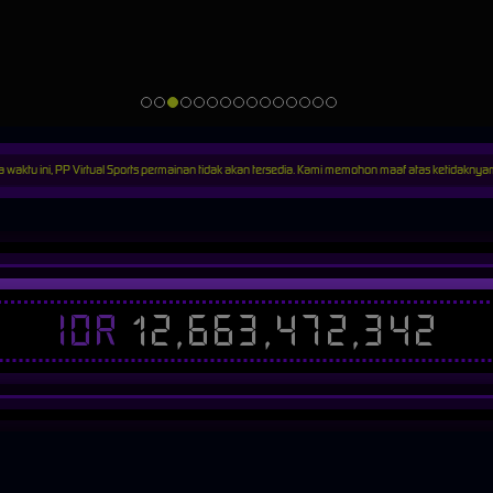
, PP Virtual Sports permainan tidak akan tersedia. Kami memohon maaf atas ketidaknyamanan ya
IDR
12,663,472,342